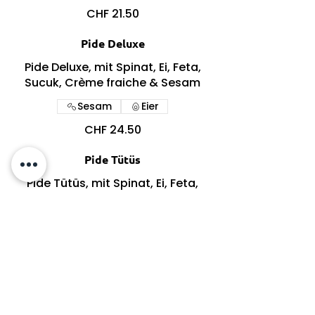
CHF 21.50
Pide Deluxe
Pide Deluxe, mit Spinat, Ei, Feta,
Sucuk, Crème fraiche & Sesam
Sesam
Eier
CHF 24.50
Pide Tütüs
Pide Tütüs, mit Spinat, Ei, Feta,
Sucuk & Sesam
Sesam
Eier
CHF 23.00
Tütüs Köfte-Tasche Big NEU
- 300g Hausgemachte Beef Köfte
- Hausgemachte Sesam Kräuter