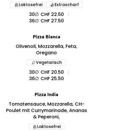
Laktosefrei
Extrascharf
30∅
CHF 22.50
36∅
CHF 27.50
Pizza Bianca
Olivenoil, Mozzarella, Feta,
Oregano
Vegetarisch
30∅
CHF 20.50
36∅
CHF 25.50
Pizza India
Tomatensauce, Mozzarella, CH-
Poulet mit Currymarinade, Ananas
& Peperoni,
Laktosefrei